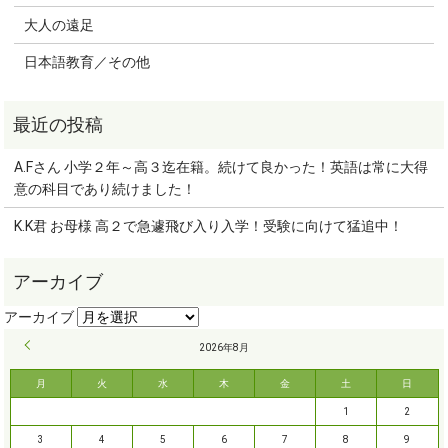
大人の遠足
日本語教育／その他
A.Fさん 小学２年～高３迄在籍。続けて良かった！英語は常に大得
意の科目であり続けました！
K.K君 お母様 高２で急遽飛び入り入学！受験に向けて猛追中！
« 9月
2026年8月
月
火
水
木
金
土
日
1
2
3
4
5
6
7
8
9