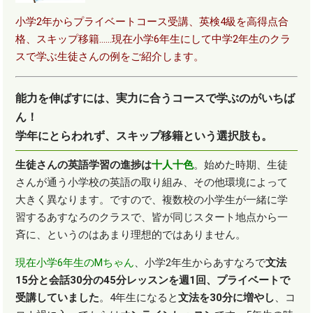
小学2年からプライベートコース受講、英検4級を高得点合
格、スキップ移籍……現在小学6年生にして中学2年生のクラ
スで学ぶ生徒さんの例をご紹介します。
能力を伸ばすには、実力に合うコースで学ぶのがいちば
ん！
学年にとらわれず、スキップ移籍という選択肢も。
生徒さんの英語学習の進捗は
十人十色
。始めた時期、生徒
さんが通う小学校の英語の取り組み、その他環境によって
大きく異なります。ですので、複数校の小学生が一緒に学
習するあすなろのクラスで、皆が同じスタート地点から一
斉に、というのはあまり理想的ではありません。
現在小学6年生のMちゃん
、小学
2
年生からあすなろで
文法
15分と会話30分の45分レッスンを週1回、プライベートで
受講していました
。
4
年生になると
文法を30分に増やし
、コ