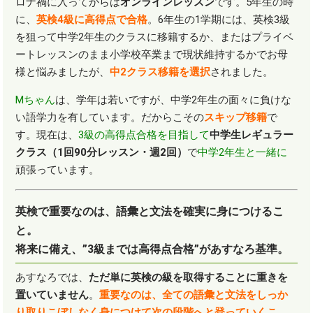
ロナ禍に入ってからは
オンラインレッスン
です。
5
年生の時
に、
英検4級に高得点で合格
。
6
年生の1学期には、英検
3
級
を狙って中学
2
年生のクラスに移籍するか、またはプライベ
ートレッスンのまま小学校卒業まで現状維持するかでお母
様と悩みましたが、
中2クラス移籍を選択
されました。
Mちゃん
は、学年は若いですが、中学
2
年生の面々に負けな
い語学力を有しています。だからこその
スキップ移籍
で
す。現在は、
3級の高得点合格を目指して
中学生レギュラー
クラス（1回90分レッスン・週2回）
で
中学2年生と一緒に
頑張っています。
英検で重要なのは、語彙と文法を確実に身につけるこ
と。
将来に備え、”3級までは高得点合格”があすなろ基準。
あすなろでは、
ただ単に英検の級を取得することに重きを
置いていません
。
重要なのは、全ての語彙と文法をしっか
り取りこぼしなく身につけて次の段階へと登っていくこ