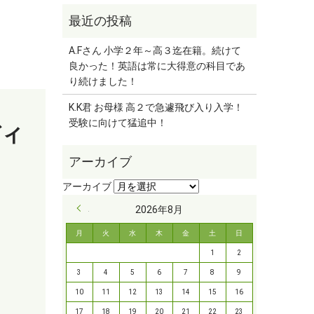
A.Fさん 小学２年～高３迄在籍。続けて
良かった！英語は常に大得意の科目であ
り続けました！
K.K君 お母様 高２で急遽飛び入り入学！
受験に向けて猛追中！
ディ
« 9月
2026年8月
月
火
水
木
金
土
日
1
2
3
4
5
6
7
8
9
10
11
12
13
14
15
16
17
18
19
20
21
22
23