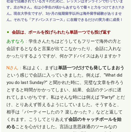
社会で活躍されている方々のために、レッスンはオンラインで行っていま
す。左がNさん。右は小学生の頃からあすなろで着々と力をつけてきたYさ
ん。現在大学生ですが、3か月の短期留学以外は海外留学経験がありませ
ん。それでも「アドバンスドコース」に在籍できるだけの実力者に成長！
会話は、ボールを投げられたら単語一つでも投げ返す
あすなろ
：
学生さんたちはどうしてもフリーで海外の方と
会話するとなると言葉が出てこなかったり、会話に入れな
かったりするようですが、何かアドバイスはありますか？
N
さん
：
私はよく、まずは
単語一つだけでも発してしまおう
という感じで会話に入っていきました。例えば、
“What did
you do last Sunday?”
と聞かれた時に、完璧な文章を作ろう
とすると時間がかかってしまい、結果、会話のテンポに遅
れてしまいがちです。私はそんな時には例えば
“Party!”
とだ
け、とりあえず答えるようにしていました。そうすると、
相手は「パーティーしたの？ 楽しかった？」などと返して
くれます。こうしてとりあえず
会話のキャッチボールを始
める
ことを心がけました。言語は意思疎通のツールなの