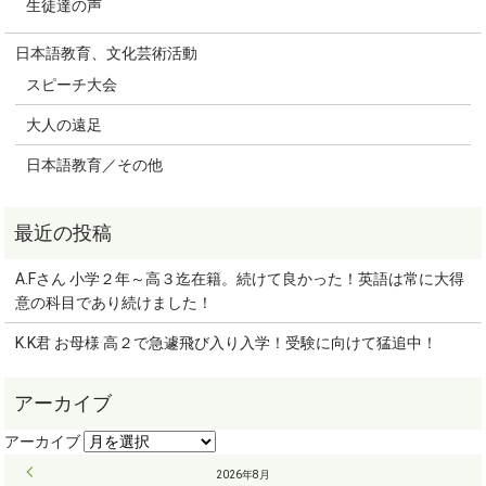
生徒達の声
日本語教育、文化芸術活動
スピーチ大会
大人の遠足
日本語教育／その他
A.Fさん 小学２年～高３迄在籍。続けて良かった！英語は常に大得
意の科目であり続けました！
K.K君 お母様 高２で急遽飛び入り入学！受験に向けて猛追中！
« 9月
2026年8月