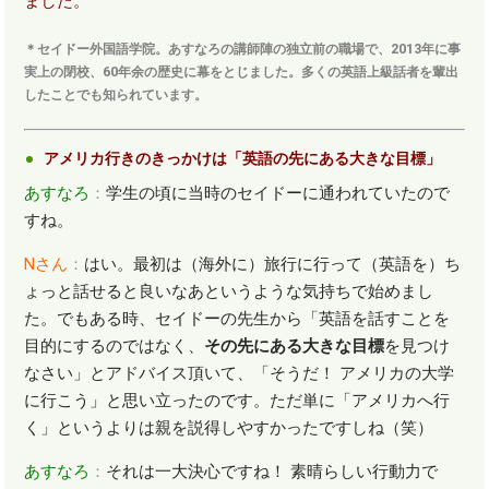
ました。
＊セイドー外国語学院。あすなろの講師陣の独立前の職場で、2013年に事
実上の閉校、60年余の歴史に幕をとじました。多くの英語上級話者を輩出
したことでも知られています。
アメリカ行きのきっかけは「英語の先にある大きな目標」
あすなろ
：
学生の頃に当時のセイドーに通われていたので
すね。
N
さん
：
はい。最初は（海外に）旅行に行って（英語を）ち
ょっと話せると良いなあというような気持ちで始めまし
た。でもある時、セイドーの先生から「英語を話すことを
目的にするのではなく、
その先にある大きな目標
を見つけ
なさい」とアドバイス頂いて、「そうだ！ アメリカの大学
に行こう」と思い立ったのです。ただ単に「アメリカへ行
く」というよりは親を説得しやすかったですしね（笑）
あすなろ
：
それは一大決心ですね！ 素晴らしい行動力で