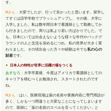
す。
N
さん
：
大変でしたが、行って良かったと思います。留学し
てすぐは語学学校でブラッシュアップし、その後、大学に
入学しました。私は数年間日本で看護師として勤務してか
ら行きましたので、周りは私より若い方ばかりでした。で
も、日本にいては出会えないような様々な年代やバックグ
ラウンドの人と交流を深めるにつれ、私の世界が大きく変
わりました。その頃出会った方々や経験は今でも
私の心の
財産
です。
日本人の特性が世界に活躍の場をつくる
あすなろ
：
大学卒業後、今度はアメリカで看護師としての
キャリアを積むべくお勉強され、スタートされたのです
ね。
N
さん
：
はい。医療現場は薬の名前や業務内容に専門用語が
多く、しかも一つ間違うと大変なことになってしまいます
ので、医師に「薬の名前のスペルを言ってください」と