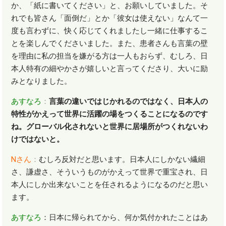
か、「紙に書いてください」と、お願いしていました。そ
れでも皆さん「面倒だ」とか「彼女は使えない」なんて一
度も言わずに、快く応じてくれましたし一緒に仕事するこ
とを楽しんでくださいました。また、患者さんも言葉の壁
を理由に私の担当を嫌がる方は一人もおらず、むしろ、日
本人特有の細やかさが嬉しいと言ってくださり、大いに励
みとなりました。
あすなろ
：
言葉の違いではじかれるのではなく、日本人の
特性がかえって世界に活躍の場をつくることになるのです
ね。グローバル化されないと世界に居場所がつくれないわ
けではないと。
N
さん
：
むしろ反対だと思います。日本人にしかない繊細
さ、謙虚さ、そういうものがかえって世界で重宝され、日
本人にしか出来ないことを任されるようになるのだと思い
ます。
あすなろ
：日本に帰られてから、何か気付かれたことはあ