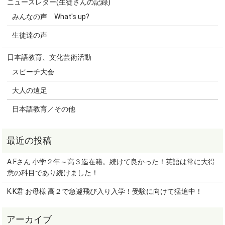
ニュースレター(生徒さんの記録)
みんなの声 What's up?
生徒達の声
日本語教育、文化芸術活動
スピーチ大会
大人の遠足
日本語教育／その他
A.Fさん 小学２年～高３迄在籍。続けて良かった！英語は常に大得
意の科目であり続けました！
K.K君 お母様 高２で急遽飛び入り入学！受験に向けて猛追中！