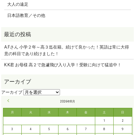
大人の遠足
日本語教育／その他
A.Fさん 小学２年～高３迄在籍。続けて良かった！英語は常に大得
意の科目であり続けました！
K.K君 お母様 高２で急遽飛び入り入学！受験に向けて猛追中！
« 9月
2026年8月
月
火
水
木
金
土
日
1
2
3
4
5
6
7
8
9