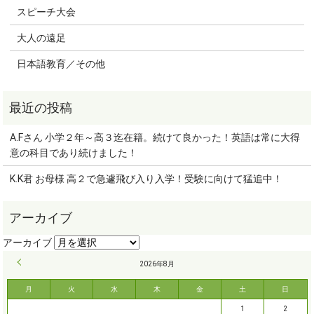
スピーチ大会
大人の遠足
日本語教育／その他
A.Fさん 小学２年～高３迄在籍。続けて良かった！英語は常に大得
意の科目であり続けました！
K.K君 お母様 高２で急遽飛び入り入学！受験に向けて猛追中！
« 9月
2026年8月
月
火
水
木
金
土
日
1
2