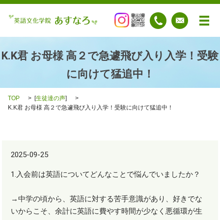
メ
K.K君 お母様 高２で急遽飛び入り入学！受験
に向けて猛追中！
TOP
[
生徒達の声
]
K.K君 お母様 高２で急遽飛び入り入学！受験に向けて猛追中！
2025-09-25
1.入会前は英語についてどんなことで悩んでいましたか？
→中学の頃から、英語に対する苦手意識があり、好きでな
いからこそ、余計に英語に費やす時間が少なく悪循環が生