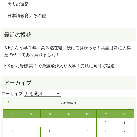
大人の遠足
日本語教育／その他
A.Fさん 小学２年～高３迄在籍。続けて良かった！英語は常に大得
意の科目であり続けました！
K.K君 お母様 高２で急遽飛び入り入学！受験に向けて猛追中！
« 9月
2026年8月
月
火
水
木
金
土
日
1
2
3
4
5
6
7
8
9