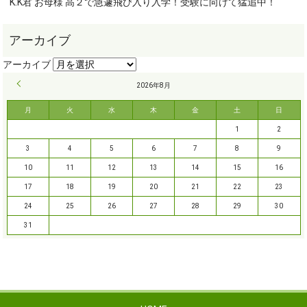
K.K君 お母様 高２で急遽飛び入り入学！受験に向けて猛追中！
« 9月
2026年8月
月
火
水
木
金
土
日
1
2
3
4
5
6
7
8
9
10
11
12
13
14
15
16
17
18
19
20
21
22
23
24
25
26
27
28
29
30
31