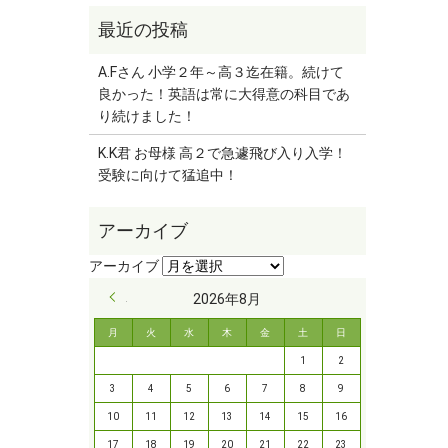
A.Fさん 小学２年～高３迄在籍。続けて
良かった！英語は常に大得意の科目であ
り続けました！
K.K君 お母様 高２で急遽飛び入り入学！
受験に向けて猛追中！
« 9月
2026年8月
月
火
水
木
金
土
日
1
2
3
4
5
6
7
8
9
10
11
12
13
14
15
16
17
18
19
20
21
22
23