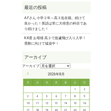
A.Fさん 小学２年～高３迄在籍。続けて
良かった！英語は常に大得意の科目であ
り続けました！
K.K君 お母様 高２で急遽飛び入り入学！
受験に向けて猛追中！
« 9月
2026年8月
月
火
水
木
金
土
日
1
2
3
4
5
6
7
8
9
10
11
12
13
14
15
16
17
18
19
20
21
22
23