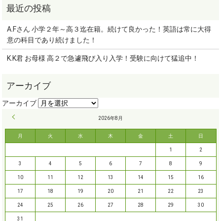
A.Fさん 小学２年～高３迄在籍。続けて良かった！英語は常に大得
意の科目であり続けました！
K.K君 お母様 高２で急遽飛び入り入学！受験に向けて猛追中！
« 9月
2026年8月
月
火
水
木
金
土
日
1
2
3
4
5
6
7
8
9
10
11
12
13
14
15
16
17
18
19
20
21
22
23
24
25
26
27
28
29
30
31