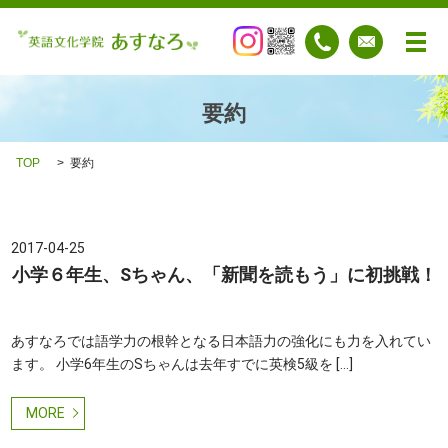
メ
要約
TOP
要約
2017-04-25
小学６年生、Sちゃん、「新聞を読もう」に初挑戦！
あすなろでは語学力の根幹となる日本語力の強化にも力を入れてい
ます。 小学6年生のSちゃんは去年すでに英検5級を […]
MORE