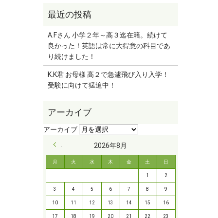
A.Fさん 小学２年～高３迄在籍。続けて
良かった！英語は常に大得意の科目であ
り続けました！
K.K君 お母様 高２で急遽飛び入り入学！
受験に向けて猛追中！
« 9月
2026年8月
月
火
水
木
金
土
日
1
2
3
4
5
6
7
8
9
10
11
12
13
14
15
16
17
18
19
20
21
22
23