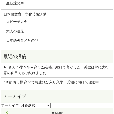
生徒達の声
日本語教育、文化芸術活動
スピーチ大会
大人の遠足
日本語教育／その他
A.Fさん 小学２年～高３迄在籍。続けて良かった！英語は常に大得
意の科目であり続けました！
K.K君 お母様 高２で急遽飛び入り入学！受験に向けて猛追中！
« 9月
2026年8月