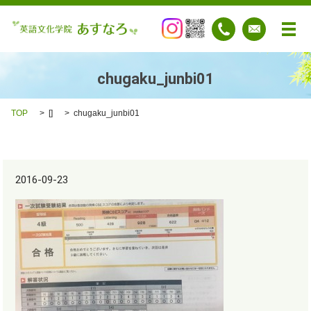
メ
chugaku_junbi01
TOP
[]
chugaku_junbi01
2016-09-23