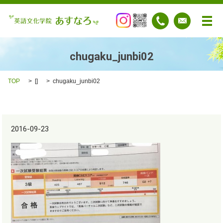
メ
chugaku_junbi02
TOP
[]
chugaku_junbi02
2016-09-23