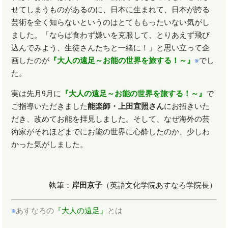
せてしまうものがあるのに、日本に生まれて、日本が誇る
芸術を全く知らないというのはとてももったいない気がし
ました。「ならば食わず嫌いを克服して、とりあえず飛び
込んでみよう、生徒さんたちと一緒に！」と思い立って企
画したのが
『大人の遠足～お能の世界を旅する！～』
※
でし
た。
実は先月9月に
『大人の遠足～お能の世界を旅する！～』
で
ご指導いただきました
能楽師・上田宜照さん
にお招きいた
だき、改めてお能を拝見しました。そして、なぜ海外の芸
術家がそれほどまでにお能の世界に心酔したのか、少しわ
かった気がしました。
執筆：
岸田京子
（英語文化学院あすなろ学院長）
※
あすなろの
『大人の遠足』
とは