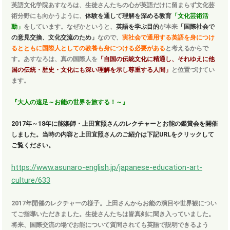
英語文化学院あすなろは、
生徒さんたちの心が英語だけに留まらず文化芸
術分野にも向かうように、
体験を通して理解を深める教育
「文化芸術活
動」
をしています。なぜかというと、
英語を学ぶ目的
が本来
「国際社会で
の意見交換、文化交流のため」
なので、
実社会で通用する英語を身につけ
るとともに国際人としての教養も身につける必要がある
と考えるからで
す。あすなろは、
真の国際人を
「自国の伝統文化に精通し、それゆえに他
国の伝統・歴史・文化にも深い理解を示し尊重する人間」
と位置づけてい
ます。
『大人の遠足～お能の世界を旅する！～』
2017年～18年に能楽師・上田宜照さんのレクチャーとお能の鑑賞会を開催
しました。当時の内容と上田宜照さんのご紹介は下記URLをクリックして
ご覧ください。
https://www.asunaro-english.jp/japanese-education-art-
culture/633
2017年開催のレクチャーの様子。上田さんからお能の演目や世界観につい
てご指導いただきました。生徒さんたちは皆真剣に聞き入っていました。
将来、国際交流の場でお能について質問されても英語で説明できるよう