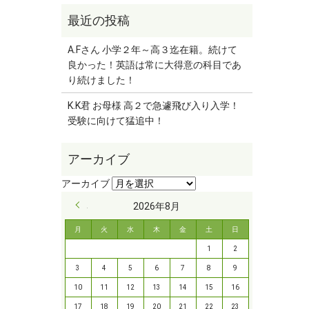
A.Fさん 小学２年～高３迄在籍。続けて
良かった！英語は常に大得意の科目であ
り続けました！
K.K君 お母様 高２で急遽飛び入り入学！
受験に向けて猛追中！
« 9月
2026年8月
月
火
水
木
金
土
日
1
2
3
4
5
6
7
8
9
10
11
12
13
14
15
16
17
18
19
20
21
22
23