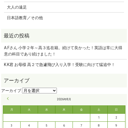
大人の遠足
日本語教育／その他
A.Fさん 小学２年～高３迄在籍。続けて良かった！英語は常に大得
意の科目であり続けました！
K.K君 お母様 高２で急遽飛び入り入学！受験に向けて猛追中！
« 9月
2026年8月
月
火
水
木
金
土
日
1
2
3
4
5
6
7
8
9