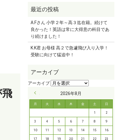
A.Fさん 小学２年～高３迄在籍。続けて
良かった！英語は常に大得意の科目であ
り続けました！
K.K君 お母様 高２で急遽飛び入り入学！
受験に向けて猛追中！
が飛
« 9月
2026年8月
月
火
水
木
金
土
日
1
2
3
4
5
6
7
8
9
10
11
12
13
14
15
16
17
18
19
20
21
22
23